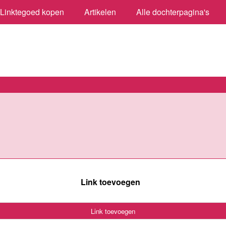
Linktegoed kopen
Artikelen
Alle dochterpagina's
Link toevoegen
Link toevoegen