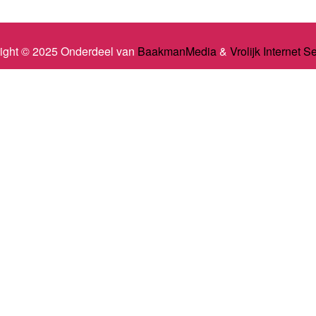
ight © 2025 Onderdeel van
BaakmanMedia
&
Vrolijk Internet S